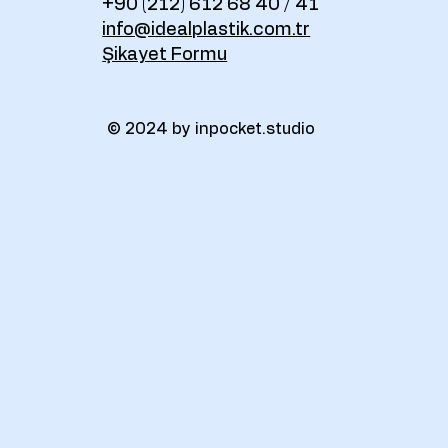
+90 (212) 612 68 40 / 41
info@idealplastik.com.tr
Şikayet Formu
© 2024 by inpocket.studio