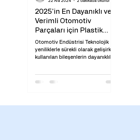
22 Ara 2024
2 dakikada okunur
2025'in En Dayanıklı ve
Verimli Otomotiv
Parçaları için Plastik
Kalıplar
Otomotiv Endüstrisi Teknolojik
yeniliklerle sürekli olarak gelişirken,
kullanılan bileşenlerin dayanıklılığı
ve verimliliği daha da...