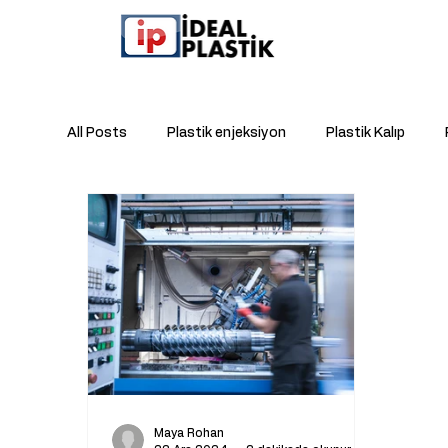
All Posts
Plastik enjeksiyon
Plastik Kalıp
Kablo Tutucu
Fason Baskı
Plastik
H
Plastik Mühür Kapsülü
Maya Rohan