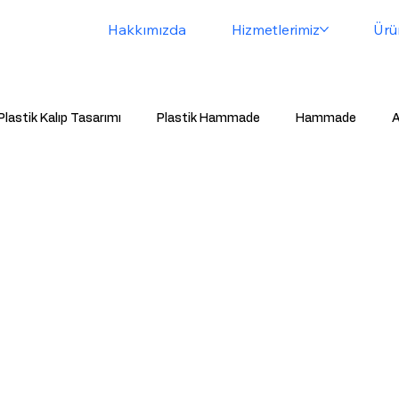
Hakkımızda
Hizmetlerimiz
Ürü
Plastik Kalıp Tasarımı
Plastik Hammade
Hammade
A
avalandırma Tapası
Basınç Dengeleme Valfi
Toz Lastiği