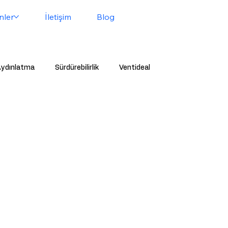
nler
İletişim
Blog
ydınlatma
Sürdürebilirlik
Ventideal
conta
Plastik Led
Led