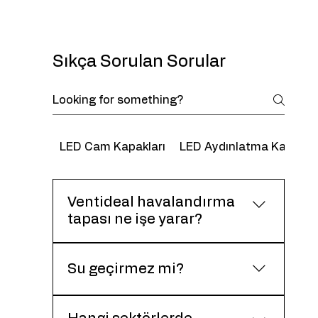
Sıkça Sorulan Sorular
LED Cam Kapakları
LED Aydınlatma Kapaklar
Ventideal havalandırma
tapası ne işe yarar?
Cihaz içindeki basıncı dengelerken
su, toz ve dış etkenlerin içeri
Su geçirmez mi?
girmesini engeller.
Evet. Membran yapısı sayesinde sıvı