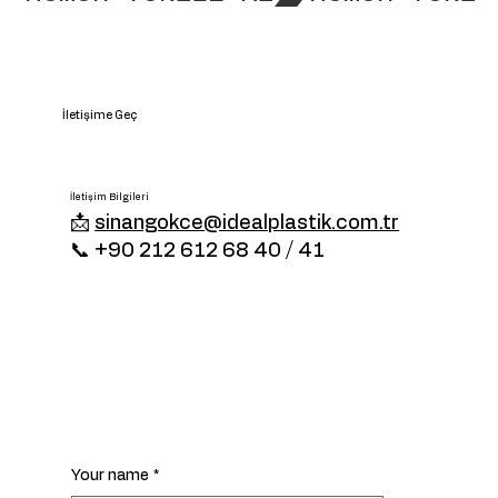
İletişime Geç
İletişim Bilgileri
📩
sinangokce@idealplastik.com.tr
📞 +90 212 612 68 40 / 41
Your name
*