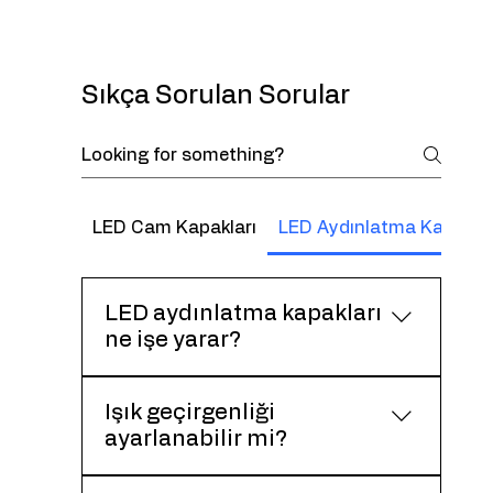
Sıkça Sorulan Sorular
LED Cam Kapakları
LED Aydınlatma Kapaklar
LED aydınlatma kapakları
ne işe yarar?
LED ışık kaynaklarını korur ve ışığın
Işık geçirgenliği
daha homojen yayılmasını
ayarlanabilir mi?
sağlayarak görsel konforu artırır.
Evet. Opak, yarı saydam veya yüksek