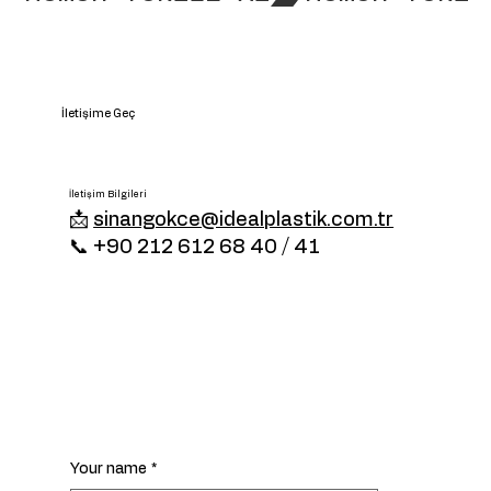
İletişime Geç
İletişim Bilgileri
📩
sinangokce@idealplastik.com.tr
📞 +90 212 612 68 40 / 41
Your name
*