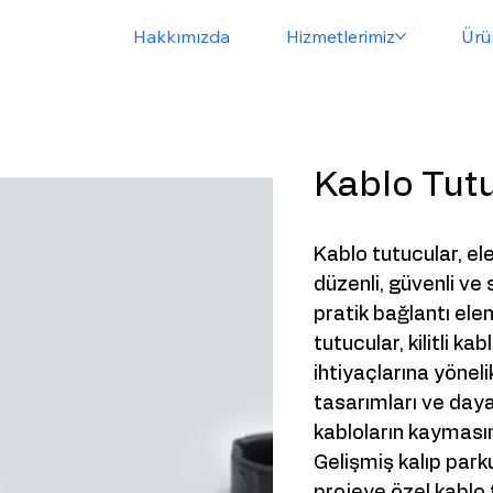
Hakkımızda
Hizmetlerimiz
Ürü
Kablo Tut
Kablo tutucular, el
düzenli, güvenli ve
pratik bağlantı elem
tutucular, kilitli k
ihtiyaçlarına yöne
tasarımları ve daya
kabloların kaymasın
Gelişmiş kalıp par
projeye özel kablo