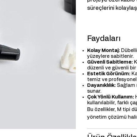
süreçlerini kolaylaş
Faydaları
Kolay Montaj:
Dübelli
yüzeylere sabitlenir.
Güvenli Sabitleme:
K
düzenli ve güvenli bi
Estetik Görünüm:
Ka
temiz ve profesyonel
Dayanıklılık:
Sağlam m
sunar.
Çok Yönlü Kullanım:
H
kullanılabilir, farklı
Bu özellikler, M tipi d
yönetim çözümü halin