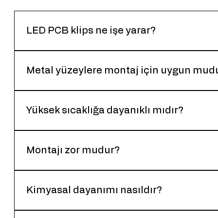
LED PCB klips ne işe yarar?
LED PCB’lerin yüzeye güvenli şekilde sabitlenmesini 
ı
Metal yüzeylere montaj için uygun mud
Evet. PCB ile metal yüzey arasındaki teması kesere
Yüksek sıcaklığa dayanıklı mıdır?
Evet. LED aydınlatma uygulamalarında oluşabilecek 
malzemelerden üretilmiştir.
Montajı zor mudur?
Hayır. Klips yapısı sayesinde hızlı ve kolay montaj ya
Kimyasal dayanımı nasıldır?
Asit ve bazlara karşı sınırlı, çözücüler, yakıtlar ve y