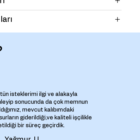
ri
ları
?
tün isteklerimi ilgi ve alakayla
nleyip sonucunda da çok memnun
ldığımız, mevcut kalıbımdaki
urların giderildiği,ve kaliteli işçilikle
etildiği bir süreç geçirdik.
Yağmur. U