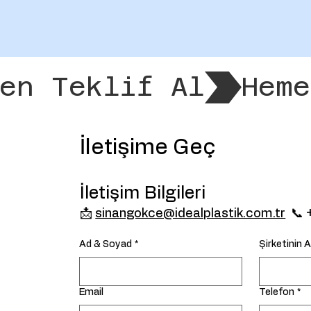
en Teklif Al
İletişime Geç
İletişim Bilgileri
📩
sinangokce@idealplastik.com.tr
📞 
Ad & Soyad
*
Şirketinin A
Email
Telefon
*