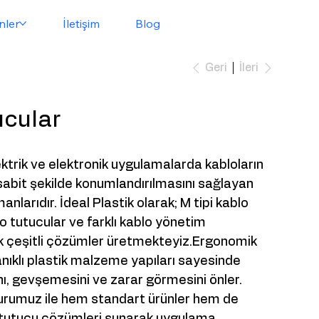
nler
İletişim
Blog
İleri
Geri
ucular
ektrik ve elektronik uygulamalarda kabloların
 sabit şekilde konumlandırılmasını sağlayan
anlarıdır. İdeal Plastik olarak; M tipi kablo
ablo tutucular ve farklı kablo yönetim
lik çeşitli çözümler üretmekteyiz.Ergonomik
nıklı plastik malzeme yapıları sayesinde
ı, gevşemesini ve zarar görmesini önler.
kurumuz ile hem standart ürünler hem de
 tutucu çözümleri sunarak uygulama