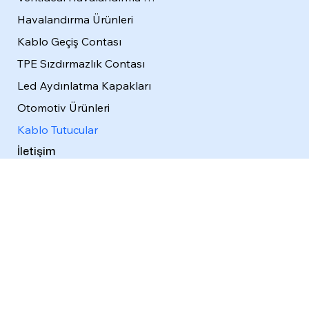
Havalandırma Ürünleri
Kablo Geçiş Contası
TPE Sızdırmazlık Contası
Led Aydınlatma Kapakları
Otomotiv Ürünleri
Kablo Tutucular
İletişim
Blog
İletişim
+90 (212) 612 68 40 / 41
info@idealplastik.com.tr
Şikayet Formu