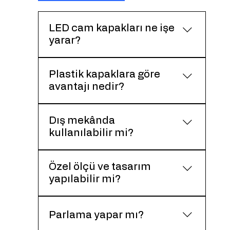
LED cam kapakları ne işe
yarar?
LED ışık kaynağını korur ve ışığın
Plastik kapaklara göre
homojen şekilde yayılmasını
avantajı nedir?
sağlayarak aydınlatma kalitesini
artırır.
Cam kapaklar daha yüksek ışık
Dış mekânda
geçirgenliği ve daha estetik bir
kullanılabilir mi?
görünüm sunar.
Uygun cam ve montaj çözümleri ile
Özel ölçü ve tasarım
dış mekân uygulamalarına uygundur.
yapılabilir mi?
Evet. Projeye özel ölçü, form ve
yüzey dokularında üretim yapılabilir.
Parlama yapar mı?