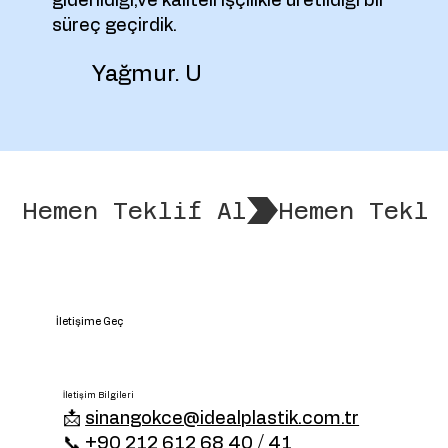
giderildiği,ve kaliteli işçilikle üretildiği bir
süreç geçirdik.
Yağmur. U
Hemen Teklif Al
İletişime Geç
İletişim Bilgileri
📩
sinangokce@idealplastik.com.tr
📞 +90 212 612 68 40 / 41