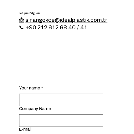
İletişim Bilgileri
📩
sinangokce@idealplastik.com.tr
📞 +90 212 612 68 40 / 41
Your name
*
Company Name
E-mail