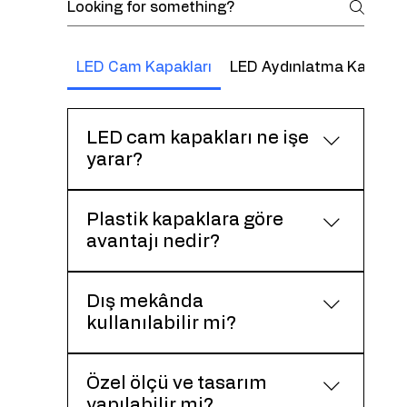
LED Cam Kapakları
LED Aydınlatma Kapaklar
LED cam kapakları ne işe
yarar?
LED ışık kaynağını korur ve ışığın
Plastik kapaklara göre
homojen şekilde yayılmasını
avantajı nedir?
sağlayarak aydınlatma kalitesini
artırır.
Cam kapaklar daha yüksek ışık
Dış mekânda
geçirgenliği ve daha estetik bir
kullanılabilir mi?
görünüm sunar.
Uygun cam ve montaj çözümleri ile
Özel ölçü ve tasarım
dış mekân uygulamalarına uygundur.
yapılabilir mi?