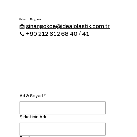
İletişim Bilgileri
📩
sinangokce@idealplastik.com.tr
📞 +90 212 612 68 40 / 41
Ad & Soyad
*
Şirketinin Adı