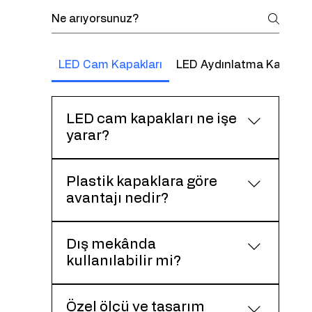
LED Cam Kapakları
LED Aydınlatma Kapaklar
LED cam kapakları ne işe
yarar?
LED ışık kaynağını korur ve ışığın
Plastik kapaklara göre
homojen şekilde yayılmasını
avantajı nedir?
sağlayarak aydınlatma kalitesini
artırır.
Cam kapaklar daha yüksek ışık
Dış mekânda
geçirgenliği ve daha estetik bir
kullanılabilir mi?
görünüm sunar.
Uygun cam ve montaj çözümleri ile
Özel ölçü ve tasarım
dış mekân uygulamalarına uygundur.