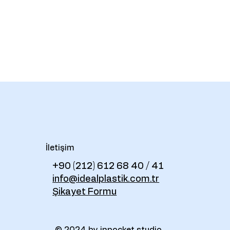
İletişim
+90 (212) 612 68 40 / 41
info@idealplastik.com.tr
Şikayet Formu
© 2024 by inpocket.studio