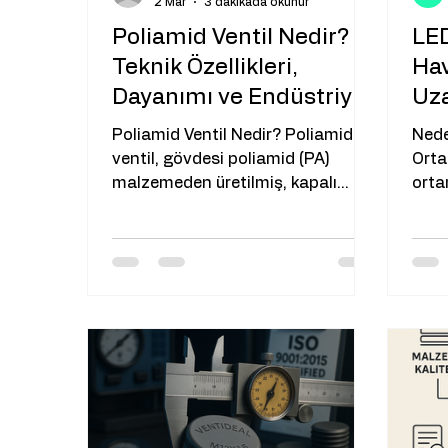
2 Mar
3 dakikada okunur
Poliamid Ventil Nedir?
LED
Teknik Özellikleri,
Ha
Dayanımı ve Endüstriyel
Uza
Kullanım Alanları
Poliamid Ventil Nedir? Poliamid
Nede
ventil, gövdesi poliamid (PA)
Orta
malzemeden üretilmiş, kapalı
orta
muhafazalarda iç ve dış basınç
boyu
dengesini sağlayan bir
soğu
havalandırma elemanıdır. Aynı
gövd
zamanda su, toz ve partikül
büzüşmeye se
girişini engelleyerek IP koruma
bası
seviyesinin korunmasına yardımcı
Isın
olur. Naylon ventil veya PA6 ventil
yükselir.
olarak da adlandırılan bu ürünler,
büzü
özellikle yüksek sıcaklık
oluş
değişimlerinin yaşandığı ve
sızı
mekanik dayanım gerektiren
çeke