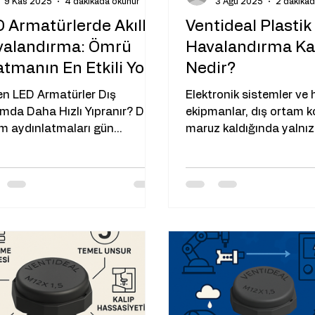
9 Kas 2025
4 dakikada okunur
3 Ağu 2025
2 dakikad
 Armatürlerde Akıllı
Ventideal Plastik
valandırma: Ömrü
Havalandırma Ka
tmanın En Etkili Yolu
Nedir?
n LED Armatürler Dış
Elektronik sistemler ve
mda Daha Hızlı Yıpranır? Dış
ekipmanlar, dış ortam k
m aydınlatmaları gün
maruz kaldığında yalnı
nca ısınır, geceleri hızla
toza değil, aynı zamand
r. Bu termal döngüler armatür
basınç...
esi içinde genleşme ve
bep olur. Sonuçta iç
nç sürekli değişir: Gündüz:
an hava genleşir, iç basınç
 Gece: Hava soğur ve
şür; içeride negatif basınç
ur ve armatür, mikro
ntılardan nemli havayı içeri
r . Bu döngü tekrarlandıkça;