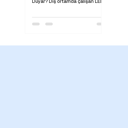
Duyar? Dış ortamda çalışan LED
aydınlatmalar; direk lambaları,
projektörler...