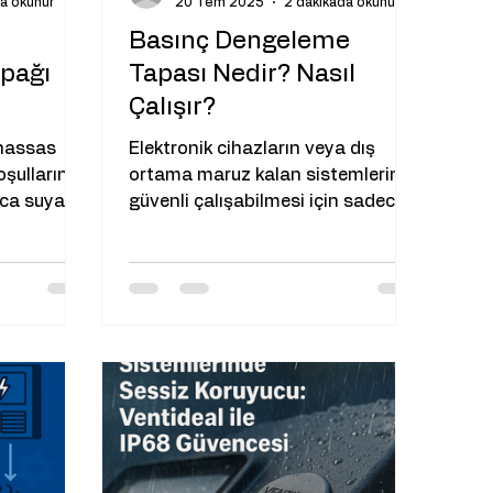
a okunur
20 Tem 2025
2 dakikada okunur
Basınç Dengeleme
pağı
Tapası Nedir? Nasıl
Çalışır?
 hassas
Elektronik cihazların veya dış
oşullarına
ortama maruz kalan sistemlerin
zca suya ve
güvenli çalışabilmesi için sadece
a iç-dış
suya veya toza dayanıklı olması
yeterli...