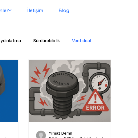
nler
İletişim
Blog
ydınlatma
Sürdürebilirlik
Ventideal
conta
Plastik Led
Led
Yılmaz Demir