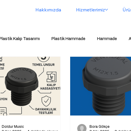
Hakkımızda
Hizmetlerimiz
Ürü
Plastik Kalıp Tasarımı
Plastik Hammade
Hammade
A
avalandırma Tapası
Basınç Dengeleme Valfi
Toz Lastiği
Doldur Music
Bora Gökçe