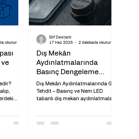
Elif Destanlı
da okunur
17 Haz 2025
2 dakikada okunur
pası
Dış Mekân
 ve
Aydınlatmalarında
Basınç Dengeleme
Valfinin Önemi:
edir?
Dış Mekân Aydınlatmalarında Gizli
Yoğuşmaya ve Arızalara
alıp,
Tehdit – Basınç ve Nem LED
erdeki
tabanlı dış mekan aydınlatmaları;
Karşı Akıllı Koruma
atılmasını
uzun ömür, enerji tasarrufu ve
düşük bakım...