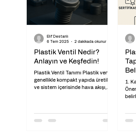
endüstriyel uygulamalarda tercih
yoğu
edilir. Bu tanım, “poliamid
Elif Destanlı
6 Tem 2025
2 dakikada okunur
Plastik Ventil Nedir?
Pla
Anlayın ve Keşfedin!
Tap
Bel
Plastik Ventil Tanımı Plastik ventil,
Un
genellikle kompakt yapıda üretilen
1. K
ve sistem içerisinde hava akışı,
Önem
basınç dengeleme veya gaz...
beli
uygunluğu il
hava