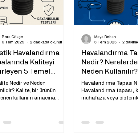
şma , lens sislenmesi , PCB
oksidasyonu ve con
Bora Gökçe
Maya Rohan
6 Tem 2025
2 dakikada okunur
6 Tem 2025
2 dakika
stik Havalandırma
Havalandırma Ta
alarında Kaliteyi
Nedir? Nerelerde
irleyen 5 Temel
Neden Kullanılır?
sur
alite Nedir ve Neden
Havalandırma Tapası N
lidir? Kalite, bir ürünün
Havalandırma tapası , k
rlenen kullanım amacına
muhafaza veya sisteml
e ölçülür. Plastik
sıkışmış havanın dışarı 
landırma tapaları...
sağlayan küçük...