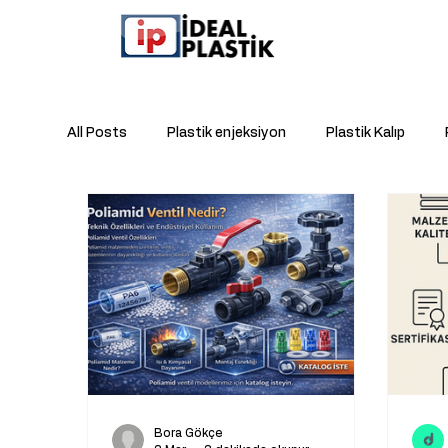
All Posts
Plastik enjeksiyon
Plastik Kalıp
Kablo Tutucu
Fason Baskı
Plastik
H
Plastik Mühür Kapsülü
Bora Gökçe