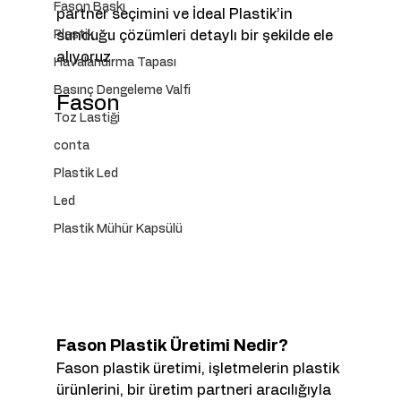
Fason Baskı
partner seçimini ve İdeal Plastik’in 
Plastik
sunduğu çözümleri detaylı bir şekilde ele 
alıyoruz.
Havalandırma Tapası
Basınç Dengeleme Valfi
Fason
Toz Lastiği
conta
Plastik Led
Led
Plastik Mühür Kapsülü
Fason Plastik Üretimi Nedir?
Fason plastik üretimi, işletmelerin plastik 
ürünlerini, bir üretim partneri aracılığıyla 