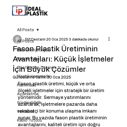
All Posts
Elif Destanlı
20 Oca 2025
3 dakikada okunur
All Posts
Fason Plastik Üretiminin
Plastik enjeksiyon
Avantajları: Küçük İşletmeler
Plastik Kalıp
İçin Büyük Çözümler
Plastik Kalıp Tasarımı
Plastik Hammade
Güncelleme tarihi:
30 Oca 2025
Fason plastik üretimi, küçük ve orta 
Hammade
ölçekli işletmeler için stratejik bir üretim 
Aydınlatma
yöntemidir. Sermaye yatırımlarını 
Sürdürebilirlik
azaltarak, işletmelere pazarda daha 
rekabetçi bir konuma ulaşma imkanı 
Ventideal
sunar. Bu yazıda fason plastik üretiminin 
Kablo Tutucu
avantajlarını, kaliteli üretim için doğru 