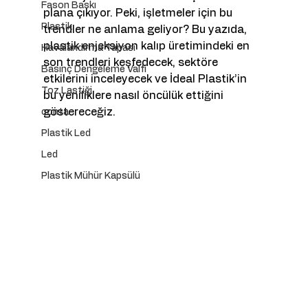
Fason Baskı
plana çıkıyor. Peki, işletmeler için bu 
Plastik
trendler ne anlama geliyor? Bu yazıda, 
plastik enjeksiyon kalıp üretimindeki en 
Havalandırma Tapası
son trendleri keşfedecek, sektöre 
Basınç Dengeleme Valfi
etkilerini inceleyecek ve İdeal Plastik’in 
Toz Lastiği
bu yeniliklere nasıl öncülük ettiğini 
göstereceğiz.
conta
Plastik Led
Led
Plastik Mühür Kapsülü