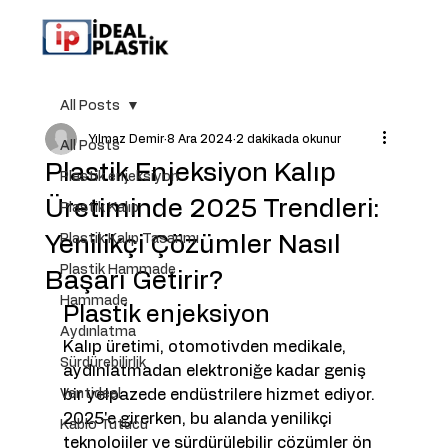
All Posts
Yılmaz Demir
8 Ara 2024
2 dakikada okunur
All Posts
Plastik Enjeksiyon Kalıp
Plastik enjeksiyon
Üretiminde 2025 Trendleri:
Plastik Kalıp
Yenilikçi Çözümler Nasıl
Plastik Kalıp Tasarımı
Plastik Hammade
Başarı Getirir?
Hammade
Plastik enjeksiyon
Aydınlatma
Kalıp üretimi, otomotivden medikale, 
Sürdürebilirlik
aydınlatmadan elektroniğe kadar geniş 
Ventideal
bir yelpazede endüstrilere hizmet ediyor. 
2025'e girerken, bu alanda yenilikçi 
Kablo Tutucu
teknolojiler ve sürdürülebilir çözümler ön 