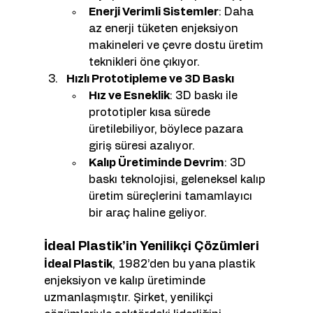
Enerji Verimli Sistemler
: Daha 
az enerji tüketen enjeksiyon 
makineleri ve çevre dostu üretim 
teknikleri öne çıkıyor.
Hızlı Prototipleme ve 3D Baskı
Hız ve Esneklik
: 3D baskı ile 
prototipler kısa sürede 
üretilebiliyor, böylece pazara 
giriş süresi azalıyor.
Kalıp Üretiminde Devrim
: 3D 
baskı teknolojisi, geleneksel kalıp 
üretim süreçlerini tamamlayıcı 
bir araç haline geliyor.
İdeal Plastik’in Yenilikçi Çözümleri
İdeal Plastik
, 1982’den bu yana plastik 
enjeksiyon ve kalıp üretiminde 
uzmanlaşmıştır. Şirket, yenilikçi 