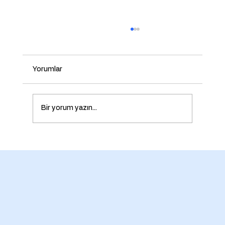
Yorumlar
Bir yorum yazın...
Plastik Yassı Rondela Nedir? Özellikleri,
Ölçüleri, Malzemeleri ve Kullanım
Alanları