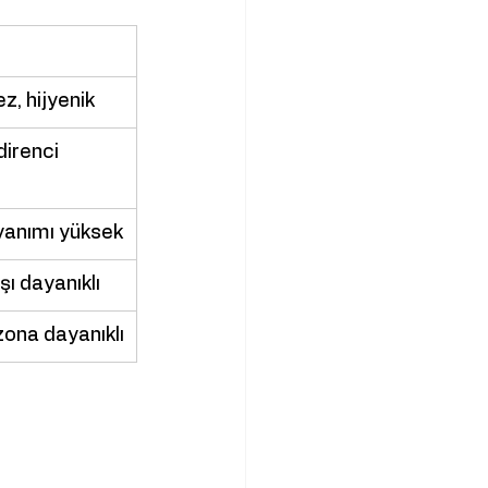
z, hijyenik
direnci 
yanımı yüksek
rşı dayanıklı
ona dayanıklı