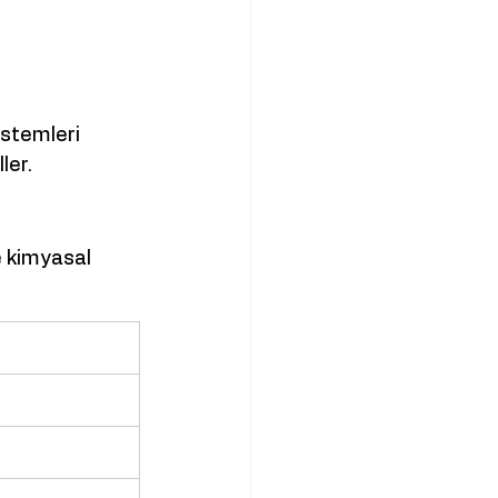
istemleri
ler.
e kimyasal 