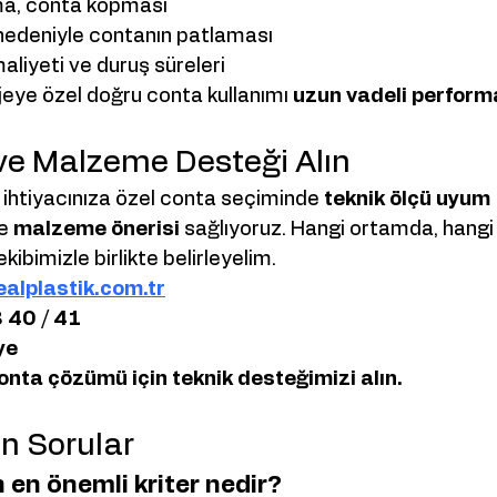
ma, conta kopması
 nedeniyle contanın patlaması
liyeti ve duruş süreleri
jeye özel doğru conta kullanımı 
uzun vadeli perfor
ve Malzeme Desteği Alın
, ihtiyacınıza özel conta seçiminde 
teknik ölçü uyum 
e 
malzeme önerisi
 sağlıyoruz. Hangi ortamda, hangi
kibimizle birlikte belirleyelim.
alplastik.com.tr
 40 / 41
ye
onta çözümü için teknik desteğimizi alın.
n Sorular
en önemli kriter nedir?