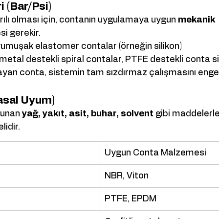
 (Bar/Psi)
rılı olması için, contanın uygulamaya uygun 
mekanik 
i gerekir.
umuşak elastomer contalar (örneğin silikon)
metal destekli spiral contalar, PTFE destekli conta s
yan conta, sistemin tam sızdırmaz çalışmasını engel
asal Uyum)
unan 
yağ, yakıt, asit, buhar, solvent
 gibi maddelerl
idir.
Uygun Conta Malzemesi
NBR, Viton
PTFE, EPDM