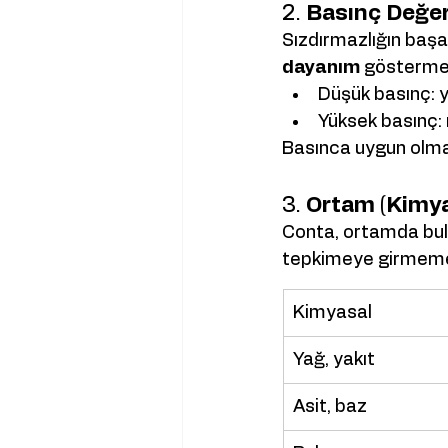
2. 
Basınç Değeri
Sızdırmazlığın başa
dayanım
 göstermes
Düşük basınç: y
Yüksek basınç: 
Basınca uygun olma
3. 
Ortam (Kimy
Conta, ortamda bul
tepkimeye girmemel
Kimyasal
Yağ, yakıt
Asit, baz