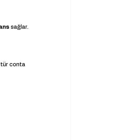
mans
 sağlar.
 tür conta 