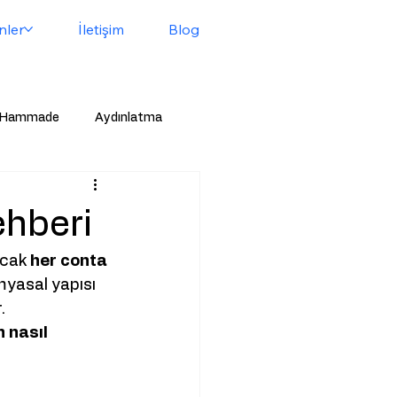
nler
İletişim
Blog
Hammade
Aydınlatma
pası
Basınç Dengeleme Valfi
ehberi
ncak 
her conta 
myasal yapısı 
.
 nasıl 