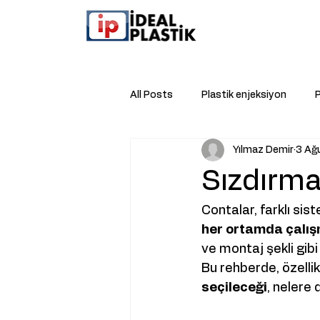
All Posts
Plastik enjeksiyon
P
Yılmaz Demir
3 Ağ
Sürdürebilirlik
Ventideal
Sızdırma
Toz Lastiği
conta
Plas
Contalar, farklı sis
her ortamda çalı
ve montaj şekli gibi
Bu rehberde, özellik
seçileceği
, nelere