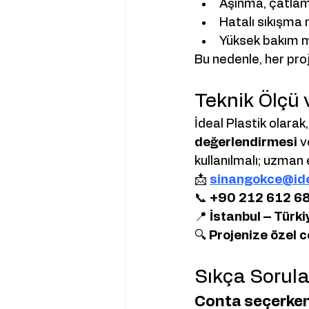
Aşınma, çatla
Hatalı sıkışma
Yüksek bakım ma
Bu nedenle, her pro
Teknik Ölçü 
İdeal Plastik olarak
değerlendirmesi
 v
kullanılmalı; uzman e
📩 
sinangokce@ide
📞 
+90 212 612 68
📍 
İstanbul – Türki
🔍 
Projenize özel c
Sıkça Sorula
Conta seçerken 