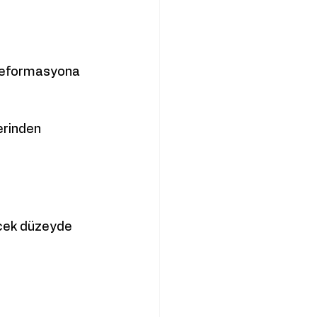
 deformasyona 
erinden 
ecek düzeyde 