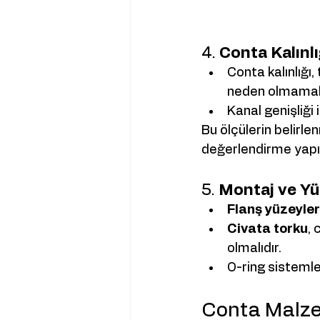
4. 
Conta Kalınlı
Conta kalınlığı
neden olmamalı
Kanal genişliği
Bu ölçülerin belirlen
değerlendirme yapıl
5. 
Montaj ve Yü
Flanş yüzeyler
Civata torku
,
olmalıdır.
O-ring sistemle
Conta Malz