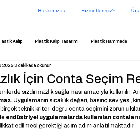
Hakkımızda
Hizmetlerimiz
Ürü
lastik Kalıp
Plastik Kalıp Tasarımı
Plastik Hammade
u 2025
2 dakikada okunur
Kablo Tutucu
Fason Baskı
Plastik
Havalandırma Ta
zlık İçin Conta Seçim R
tik Led
Led
Plastik Mühür Kapsülü
temlerde sızdırmazlık sağlaması amacıyla kullanılır. A
şmaz
. Uygulamanın sıcaklık değeri, basınç seviyesi, ki
 birçok teknik kriter, doğru conta seçimini zorunlu kılar
le 
endüstriyel uygulamalarda kullanılan contaların
 dikkat edilmesi gerektiği adım adım anlatılmaktadır.