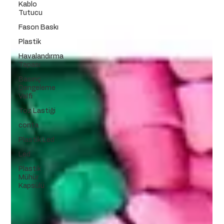
Kablo
Tutucu
Fason Baskı
Plastik
Havalandırma
Tapası
Basınç
Dengeleme
Valfi
Toz Lastiği
conta
Plastik Led
Led
Plastik
Mühür
Kapsülü