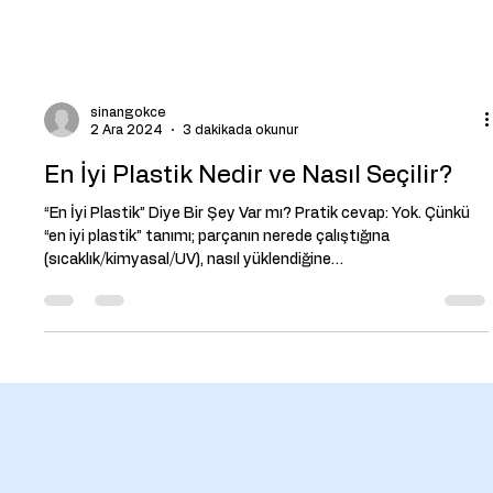
sinangokce
2 Ara 2024
3 dakikada okunur
En İyi Plastik Nedir ve Nasıl Seçilir?
“En İyi Plastik” Diye Bir Şey Var mı? Pratik cevap: Yok. Çünkü
“en iyi plastik” tanımı; parçanın nerede çalıştığına
(sıcaklık/kimyasal/UV), nasıl yüklendiğine
(darbe/sürtünme/rijitlik) ve nasıl üretileceğine (enjeksiyon,
ekstrüzyon, termoform) göre değişir. B2B üretimde amaç
genelde şudur: gereken performansı en düşük toplam
maliyetle sağlamak. Toplam maliyet; yalnızca hammadde
fiyatı değil, kalıp tasarımı, çevrim süresi, fire, kalite riski ve
bakım gibi kalemleri de içeri