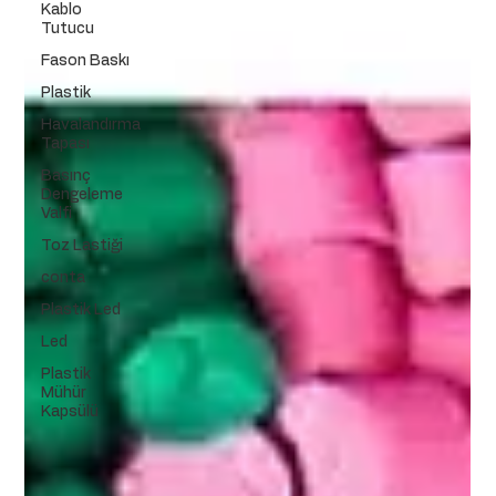
Kablo
Tutucu
Fason Baskı
Plastik
Havalandırma
Tapası
Basınç
Dengeleme
Valfi
Toz Lastiği
conta
Plastik Led
Led
Plastik
Mühür
Kapsülü