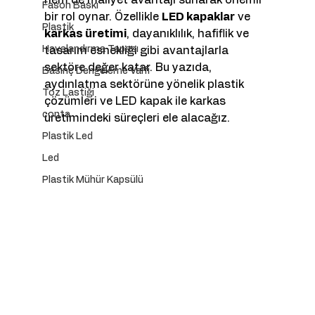
Fason Baskı
bir rol oynar. Özellikle 
LED kapaklar
 ve 
Plastik
karkas üretimi
, dayanıklılık, hafiflik ve 
Havalandırma Tapası
tasarım esnekliği gibi avantajlarla 
sektöre değer katar. Bu yazıda, 
Basınç Dengeleme Valfi
aydınlatma sektörüne yönelik plastik 
Toz Lastiği
çözümleri ve LED kapak ile karkas 
conta
üretimindeki süreçleri ele alacağız.
Plastik Led
Led
Plastik Mühür Kapsülü