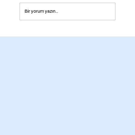
Bir yorum yazın...
Plastik Yassı Rondela Nedir? Özellikleri,
Ölçüleri, Malzemeleri ve Kullanım
Alanları