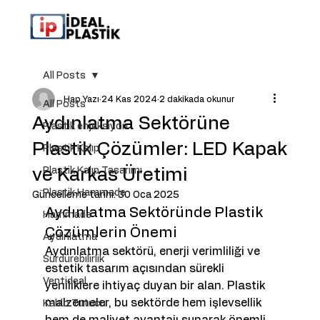
All Posts
Hap Yazı
24 Kas 2024
2 dakikada okunur
All Posts
Aydınlatma Sektörüne
Plastik enjeksiyon
Plastik Çözümler: LED Kapak
Plastik Kalıp
ve Karkas Üretimi
Plastik Kalıp Tasarımı
Plastik Hammade
Güncelleme tarihi:
30 Oca 2025
Aydınlatma Sektöründe Plastik 
Hammade
Çözümlerin Önemi
Aydınlatma
Aydınlatma sektörü, enerji verimliliği ve 
Sürdürebilirlik
estetik tasarım açısından sürekli 
Ventideal
yeniliklere ihtiyaç duyan bir alan. Plastik 
malzemeler, bu sektörde hem işlevsellik 
Kablo Tutucu
hem de maliyet avantajı sunarak önemli 